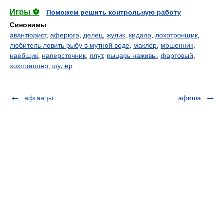
Игры ⚽
Поможем решить контрольную работу
Синонимы
:
авантюрист
,
аферюга
,
делец
,
жулик
,
кидала
,
лохотронщик
,
любитель ловить рыбу в мутной воде
,
маклер
,
мошенник
,
наебщик
,
наперсточник
,
плут
,
рыцарь наживы
,
фартовый
,
хохштаплер
,
шулер
афганцы
афиша