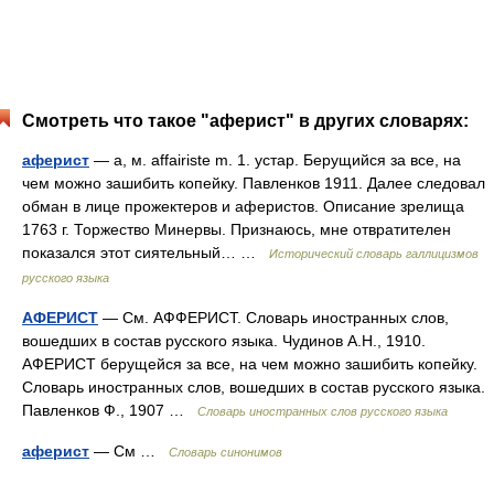
Смотреть что такое "аферист" в других словарях:
аферист
— а, м. affairiste m. 1. устар. Берущийся за все, на
чем можно зашибить копейку. Павленков 1911. Далее следовал
обман в лице прожектеров и аферистов. Описание зрелища
1763 г. Торжество Минервы. Признаюсь, мне отвратителен
показался этот сиятельный… …
Исторический словарь галлицизмов
русского языка
АФЕРИСТ
— См. АФФЕРИСТ. Словарь иностранных слов,
вошедших в состав русского языка. Чудинов А.Н., 1910.
АФЕРИСТ берущейся за все, на чем можно зашибить копейку.
Словарь иностранных слов, вошедших в состав русского языка.
Павленков Ф., 1907 …
Словарь иностранных слов русского языка
аферист
— См …
Словарь синонимов