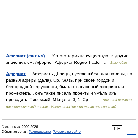
Аферист (фильм)
— У этого термина существуют и другие
значения, см. Аферист. Аферист Rogue Trader …
Википедия
Аферист
— Аферистъ дѣлецъ, пускающійся, для наживы, на
разныя аферы (дѣла). Ср. Князь, при своей гордой и
благородной наружности, былъ отъявленный аферистъ и
прожектеръ... онъ также писалъ проекты и умѣлъ ихъ
проводить. Писемскій. Мѣщане. 3, 1. Ср.… …
Большой толково-
фразеологический словарь Михельсона (оригинальная орфография)
© Академик, 2000-2026
18+
Обратная связь:
Техподдержка
,
Реклама на сайте