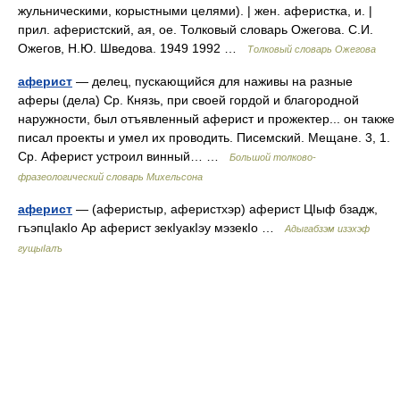
жульническими, корыстными целями). | жен. аферистка, и. |
прил. аферистский, ая, ое. Толковый словарь Ожегова. С.И.
Ожегов, Н.Ю. Шведова. 1949 1992 …
Толковый словарь Ожегова
аферист
— делец, пускающийся для наживы на разные
аферы (дела) Ср. Князь, при своей гордой и благородной
наружности, был отъявленный аферист и прожектер... он также
писал проекты и умел их проводить. Писемский. Мещане. 3, 1.
Ср. Аферист устроил винный… …
Большой толково-
фразеологический словарь Михельсона
аферист
— (аферистыр, аферистхэр) аферист ЦIыф бзадж,
гъэпцIакIо Ар аферист зекIуакIэу мэзекIо …
Адыгабзэм изэхэф
гущыIалъ