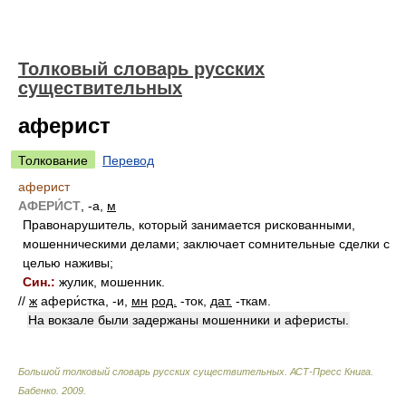
Толковый словарь русских
существительных
аферист
Толкование
Перевод
аферист
АФЕРИ́СТ
, -а,
м
Правонарушитель, который занимается рискованными,
мошенническими делами; заключает сомнительные сделки с
целью наживы;
Син.:
жулик, мошенник.
//
ж
афери́стка, -и,
мн
род.
-ток,
дат.
-ткам.
На вокзале были задержаны мошенники и аферисты.
Большой толковый словарь русских существительных. АСТ-Пресс Книга
.
Бабенко
.
2009
.